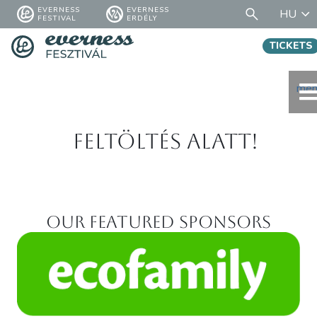
EVERNESS
EVERNESS
HU
FESTIVAL
ERDÉLY
TICKETS
men
Feltöltés alatt!
Our featured sponsors