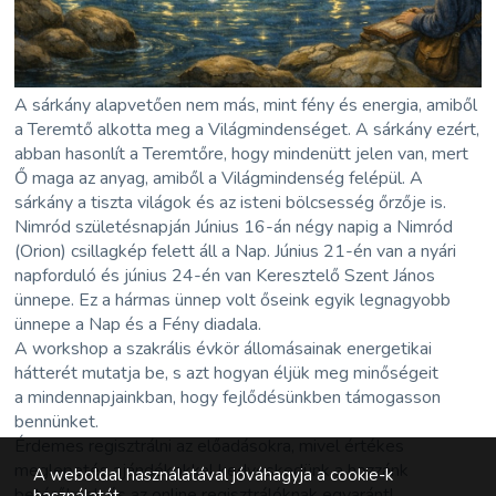
A sárkány alapvetően nem más, mint fény és energia, amiből
a Teremtő alkotta meg a Világmindenséget. A sárkány ezért,
abban hasonlít a Teremtőre, hogy mindenütt jelen van, mert
Ő maga az anyag, amiből a Világmindenség felépül. A
sárkány a tiszta világok és az isteni bölcsesség őrzője is.
Nimród születésnapján Június 16-án négy napig a Nimród
(Orion) csillagkép felett áll a Nap. Június 21-én van a nyári
napforduló és június 24-én van Keresztelő Szent János
ünnepe. Ez a hármas ünnep volt őseink egyik legnagyobb
ünnepe a Nap és a Fény diadala.
A workshop a szakrális évkör állomásainak energetikai
hátterét mutatja be, s azt hogyan éljük meg minőségeit
a mindennapjainkban, hogy fejlődésünkben támogasson
bennünket.
Érdemes regisztrálni az előadásokra, mivel értékes
meglepetés ajándékokkal kedveskedünk a hozzánk
A weboldal használatával jóváhagyja a cookie-k
betérőknek és az online regisztrálóknak egyaránt!