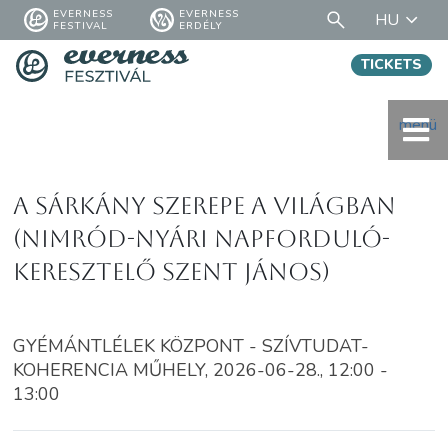
EVERNESS
EVERNESS
HU
FESTIVAL
ERDÉLY
TICKETS
menü
A sárkány szerepe a világban
(Nimród-nyári napforduló-
Keresztelő Szent János)
GYÉMÁNTLÉLEK KÖZPONT - SZÍVTUDAT-
KOHERENCIA MŰHELY, 2026-06-28., 12:00 -
13:00