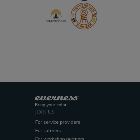
Bring your color!
JOIN US
For service providers
For caterers
For workshop partners