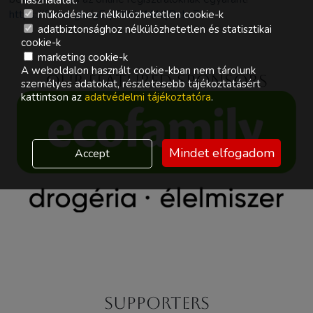
használatát.
https://forms.gle/gEqiE9SV1f4QBxLz7
működéshez nélkülözhetetlen cookie-k
adatbiztonsághoz nélkülözhetetlen és statisztikai
cookie-k
marketing cookie-k
A weboldalon használt cookie-kban nem tárolunk
Our featured sponsors
személyes adatokat, részletesebb tájékoztatásért
kattintson az
adatvédelmi tájékoztatóra
.
Mindet elfogadom
Accept
Supporters