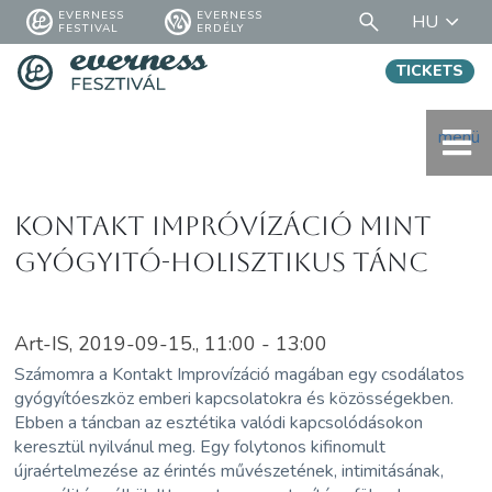
EVERNESS
EVERNESS
HU
FESTIVAL
ERDÉLY
TICKETS
menü
Kontakt Impróvízáció mint
Gyógyitó-Holisztikus tánc
Art-IS, 2019-09-15., 11:00 - 13:00
Számomra a Kontakt Improvízáció magában egy csodálatos
gyógyítóeszköz emberi kapcsolatokra és közösségekben.
Ebben a táncban az esztétika valódi kapcsolódásokon
keresztül nyilvánul meg. Egy folytonos kifinomult
újraértelmezése az érintés művészetének, intimitásának,