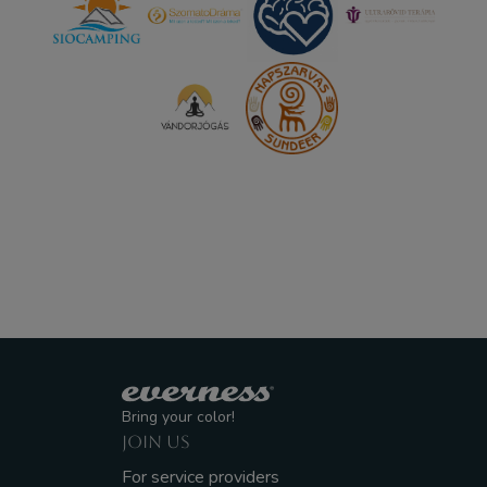
Bring your color!
JOIN US
For service providers