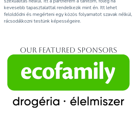
szexuálitás nélkül. Itt a partnerem a tanítóm, föleg ha
kevesebb tapasztalattal rendelkezik mint én. Itt lehet
feloldódni és megérteni egy közös folyamatot szavak nélkül,
rácsodálkozni testünk képességeire.
Our featured sponsors