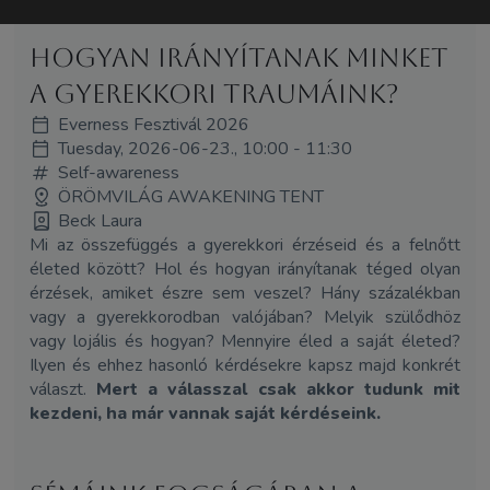
Hogyan irányítanak minket
a gyerekkori traumáink?
Everness Fesztivál 2026
Tuesday, 2026-06-23., 10:00 - 11:30
Self-awareness
ÖRÖMVILÁG AWAKENING TENT
Beck Laura
Mi az összefüggés a gyerekkori érzéseid és a felnőtt
életed között? Hol és hogyan irányítanak téged olyan
érzések, amiket észre sem veszel? Hány százalékban
vagy a gyerekkorodban valójában? Melyik szülődhöz
vagy lojális és hogyan? Mennyire éled a saját életed?
Ilyen és ehhez hasonló kérdésekre kapsz majd konkrét
választ.
Mert a válasszal csak akkor tudunk mit
kezdeni, ha már vannak saját kérdéseink.