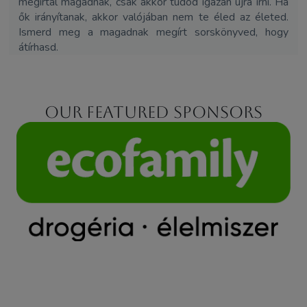
megírtál magadnak, csak akkor tudod igazán újra írni. Ha
ők irányítanak, akkor valójában nem te éled az életed.
Ismerd meg a magadnak megírt sorskönyved, hogy
átírhasd.
Our featured sponsors