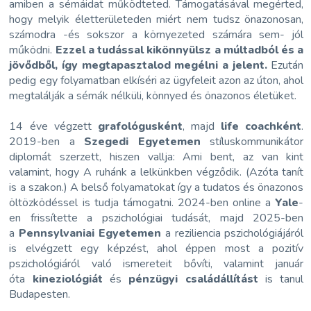
amiben a sémáidat működteted. Támogatásával megérted,
hogy melyik életterületeden miért nem tudsz önazonosan,
számodra -és sokszor a környezeted számára sem- jól
működni.
Ezzel a tudással kikönnyülsz a múltadból és a
jövődből, így megtapasztalod megélni a jelent.
Ezután
pedig egy folyamatban elkíséri az ügyfeleit azon az úton, ahol
megtalálják a sémák nélküli, könnyed és önazonos életüket.
14 éve végzett
grafológusként
, majd
life coachként
.
2019-ben a
Szegedi Egyetemen
stíluskommunikátor
diplomát szerzett, hiszen vallja: Ami bent, az van kint
valamint, hogy A ruhánk a lelkünkben végződik. (Azóta tanít
is a szakon.) A belső folyamatokat így a tudatos és önazonos
öltözködéssel is tudja támogatni. 2024-ben online a
Yale
-
en frissítette a pszichológiai tudását, majd 2025-ben
a
Pennsylvaniai Egyetemen
a reziliencia pszichológiájáról
is elvégzett egy képzést, ahol éppen most a pozitív
pszichológiáról való ismereteit bővíti, valamint január
óta
kineziológiát
és
pénzügyi családállítást
is tanul
Budapesten.