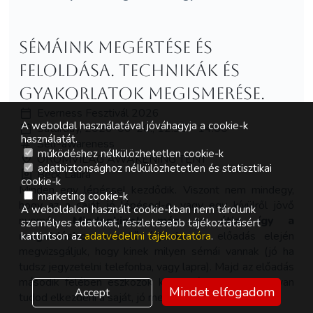
Sémáink megértése és
feloldása. Technikák és
gyakorlatok megismerése.
Everness Fesztivál 2026
A weboldal használatával jóváhagyja a cookie-k
Saturday, 2026-06-20., 12:30 - 14:00
használatát.
Self-awareness
működéshez nélkülözhetetlen cookie-k
ÖRÖMVILÁG AWAKENING TENT
adatbiztonsághoz nélkülözhetetlen és statisztikai
Beck Laura
cookie-k
Minden egy lépéssel kezdődik. Viszont nem mindegy,
marketing cookie-k
hogy az a saját jó lépésed-e, vagy egy kívülről jövő
A weboldalon használt cookie-kban nem tárolunk
nyomás.
Mindenkinek más az útja, így a
személyes adatokat, részletesebb tájékoztatásért
megoldáshoz vezető útja is.
Az előadás elején
kattintson az
adatvédelmi tájékoztatóra
.
megvizsgáljuk, hogy kinek milyen sémái vannak (jó ha
tudsz jegyzetelni telefonba, vagy lapra). Majd az előadás
második felében eszközök közül válogathatsz, hogyan
Mindet elfogadom
Accept
tudod elkezdeni a saját, jó megoldásaidat használni.