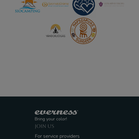
Bring your color!
JOIN US
For service providers