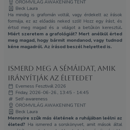
ÖRÖMVILÁG AWAKENING TENT
Beck Laura
Ha mindig is grafomán voltál, vagy érdekelt az írások
formája, ez az előadás neked szól! Hozz egy írást, és
értsd meg magad és a világot a betűkön keresztül
.
Miért szeretem a grafológiát? Mert anélkül érted
meg magad, hogy bármit mondanod, vagy tudnod
kéne magadról.
Az írásod beszél helyetted is.
Ismerd meg a sémáidat, amik
irányítják az életedet
Everness Fesztivál 2026
Friday, 2026-06-26., 13:45 - 14:45
Self-awareness
ÖRÖMVILÁG AWAKENING TENT
Beck Laura
Mennyire szűk más életének a ruhájában leélni az
életed?
Ha ismered a sorskönyvet, amit mások által