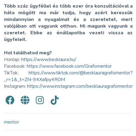
Több száz ügyféllel és több ezer óra konzultációval a
háta mögött ma már tudja, hogy azért keressük
mindannyian a nyugalmat és a szeretetet, mert
valójában ott vagyunk otthon. Mi magunk vagyunk a
szeretet. Ebbe az énállapotba vezeti vissza az
ügyfeleit.
Hol találhatod meg?
Honlap:
https://www.becklaura.hu/
Facebook:
https://www.facebook.com/Grafomentor
TikTok:
https://www.tiktok.com/@becklauragrafomentor?
_r=1&_t=ZN-94Xafpy4R0M
Instagram:
https://www.instagram.com/becklauragrafomentor
mentor