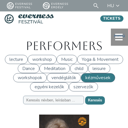
EVERNESS
EVERNESS
HU
FESTIVAL
ERDÉLY
TICKETS
menü
Performers
lecture
workshop
Music
Yoga & Movement
Dance
Meditation
child
leisure
workshopok
vendéglátók
kézművesek
egyéni kezelők
szervezők
Keresés