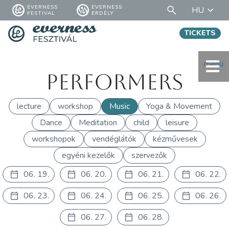
EVERNESS
EVERNESS
HU
FESTIVAL
ERDÉLY
TICKETS
menü
Performers
lecture
workshop
Music
Yoga & Movement
Dance
Meditation
child
leisure
workshopok
vendéglátók
kézművesek
egyéni kezelők
szervezők
06. 19.
06. 20.
06. 21.
06. 22.
06. 23.
06. 24.
06. 25.
06. 26.
06. 27.
06. 28.