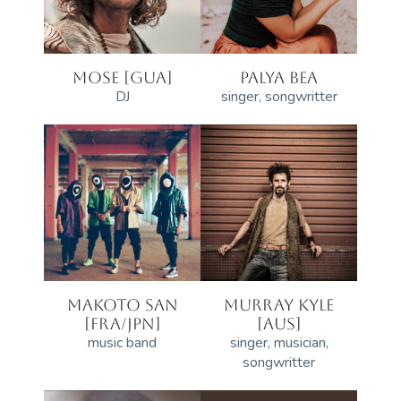
MOSE [GUA]
PALYA BEA
DJ
singer, songwritter
MAKOTO SAN
MURRAY KYLE
[FRA/JPN]
[AUS]
music band
singer, musician,
songwritter