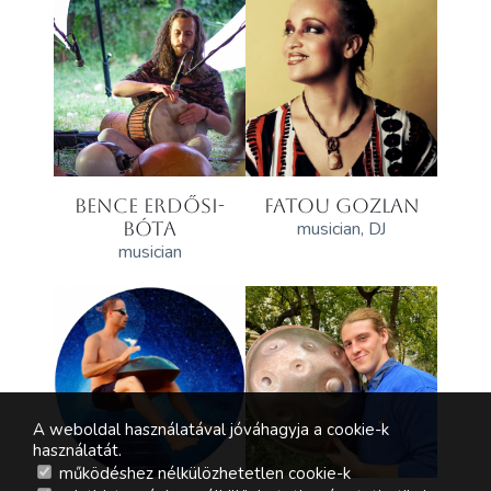
BENCE ERDŐSI-
FATOU GOZLAN
BÓTA
musician, DJ
musician
A weboldal használatával jóváhagyja a cookie-k
használatát.
működéshez nélkülözhetetlen cookie-k