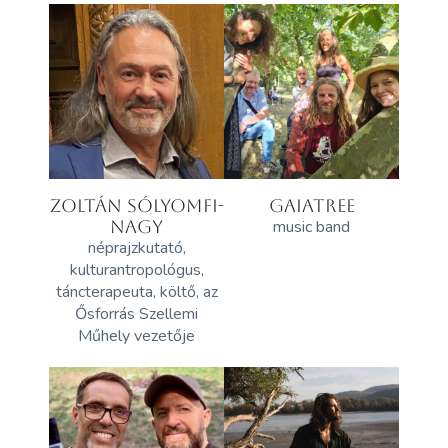
ZOLTÁN SÓLYOMFI-
GAIATREE
NAGY
music band
néprajzkutató,
kulturantropológus,
táncterapeuta, költő, az
Ősforrás Szellemi
Műhely vezetője