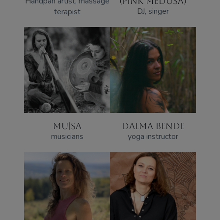
Handpan artist, massage
(PINK MEDUSA)
DJ, singer
terapist
MU|SA
DALMA BENDE
musicians
yoga instructor