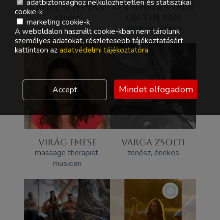
adatbiztonsághoz nélkülözhetetlen és statisztikai
RADÁCSI ISTVÁN
BEN LOWDES - BEN
cookie-k
Zenész
ON THE PAN
marketing cookie-k
handpan játékos
A weboldalon használt cookie-kban nem tárolunk
személyes adatokat, részletesebb tájékoztatásért
kattintson az
adatvédelmi tájékoztatóra
.
Mindet elfogadom
Accept
VIRÁG EMESE
VARGA ZSOLTI
massage therapist,
zenész, énekes
musician