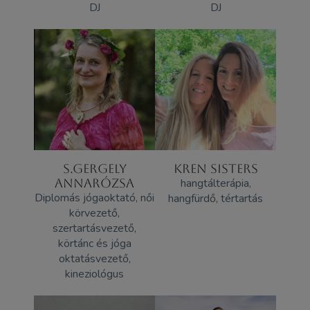
DJ
DJ
S.GERGELY
KREN SISTERS
ANNARÓZSA
hangtálterápia,
Diplomás jógaoktató, női
hangfürdő, tértartás
körvezető,
szertartásvezető,
körtánc és jóga
oktatásvezető,
kineziológus