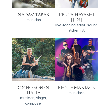
NADAV TABAK
KENTA HAYASHI
musician
[JPN]
live-looping artist, sound
alchemist
OMER GONEN
RHYTHMANIACS
HAELA
musicians
musician, singer,
composer