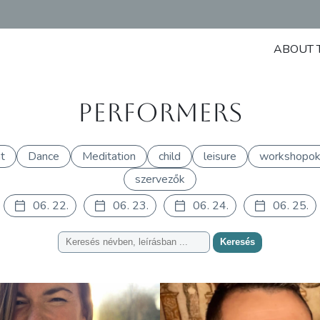
ABOUT 
Performers
t
Dance
Meditation
child
leisure
workshopo
szervezők
06. 22.
06. 23.
06. 24.
06. 25.
Keresés