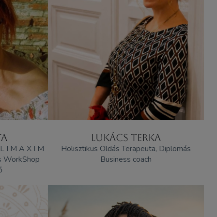
TA
LUKÁCS TERKA
L I M A X I M
Holisztikus Oldás Terapeuta, Diplomás
lis WorkShop
Business coach
ő