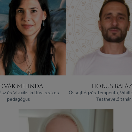
OVÁK MELINDA
HORUS BALÁZ
z és Vizuális kultúra szakos
Őssejtlégzés Terapeuta, Vitáll
pedagógus
Testnevelő tanár