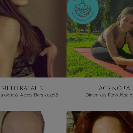
ÉMETH KATALIN
ÁCS NÓRA
a oktató, Acces Bars kezelő
Dinamikus Flow Jóga o