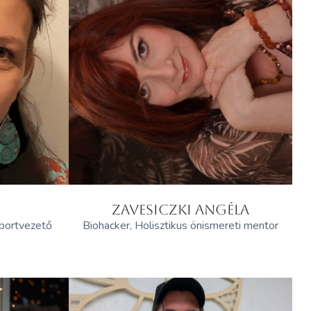
ZAVESICZKI ANGÉLA
oportvezető
Biohacker, Holisztikus önismereti mentor