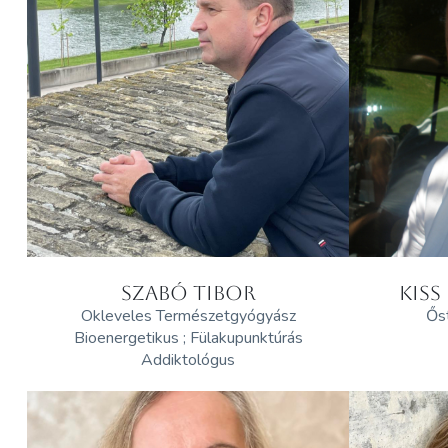
SZABÓ TIBOR
KISS
Okleveles Természetgyógyász
Őst
Bioenergetikus ; Fülakupunktúrás
Addiktológus