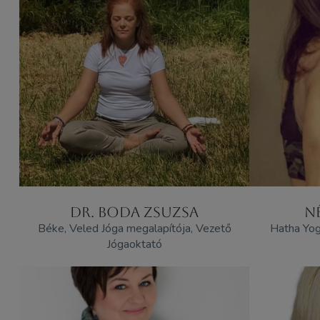
DR. BODA ZSUZSA
N
Béke, Veled Jóga megalapítója, Vezető
Hatha Yog
Jógaoktató