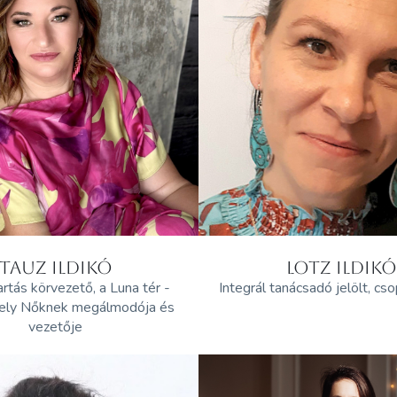
TAUZ ILDIKÓ
LOTZ ILDIKÓ
artás körvezető, a Luna tér -
Integrál tanácsadó jelölt, cs
ely Nőknek megálmodója és
vezetője