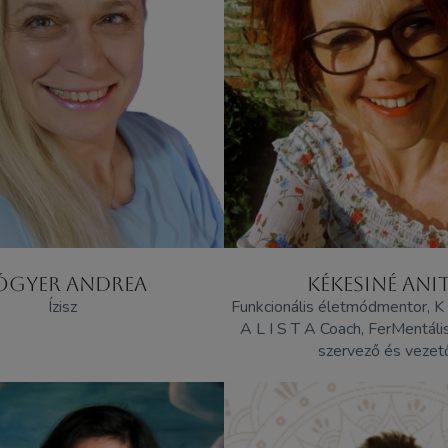
ÓGYER ANDREA
KÉKESINÉ ANI
Ízisz
Funkcionális életmódmentor, K 
A L I S T A Coach, FerMentá
szervező és vezet