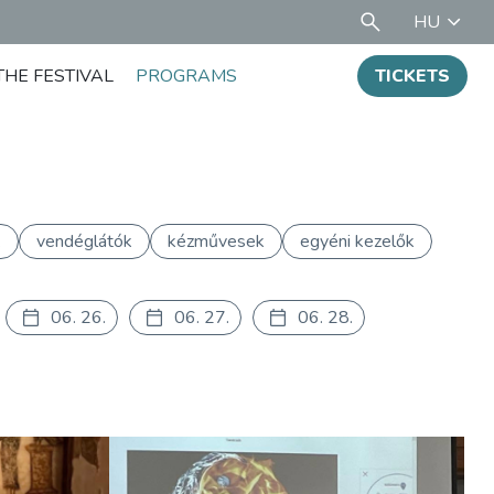
HU
THE FESTIVAL
PROGRAMS
TICKETS
k
vendéglátók
kézművesek
egyéni kezelők
06. 26.
06. 27.
06. 28.