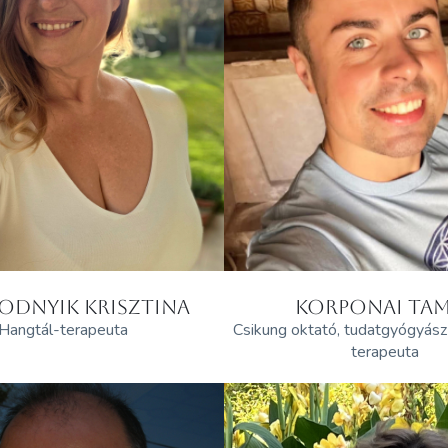
ODNYIK KRISZTINA
KORPONAI TA
Hangtál-terapeuta
Csikung oktató, tudatgyógyás
terapeuta