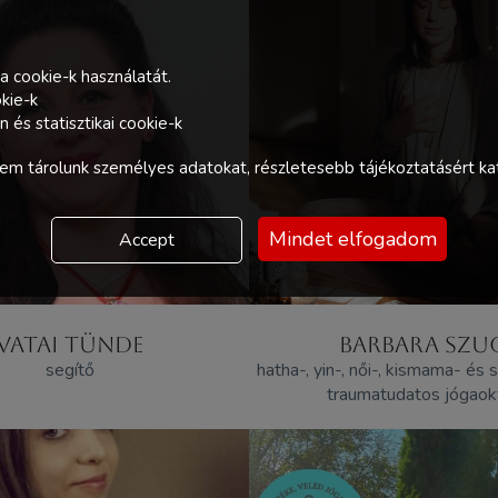
a cookie-k használatát.
kie-k
és statisztikai cookie-k
m tárolunk személyes adatokat, részletesebb tájékoztatásért kat
Mindet elfogadom
Accept
VATAI TÜNDE
BARBARA SZU
segítő
hatha-, yin-, női-, kismama- és
traumatudatos jógaok