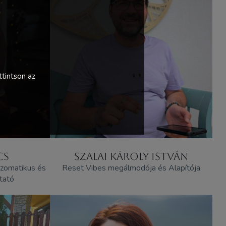
tintson az
CS
SZALAI KÁROLY ISTVÁN
 szomatikus és
Reset Vibes megálmodója és Alapítója
tató