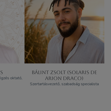
S
BÁLINT ZSOLT (SOLARIS DE
égzés oktató,
ARION DRACO)
Szertartásvezető, szabadság specialista