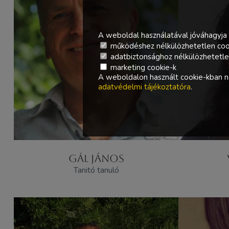
A weboldal használatával jóváhagyja 
működéshez nélkülözhetetlen coo
adatbiztonsághoz nélkülözhetetlen 
marketing cookie-k
A weboldalon használt cookie-kban ne
adatvédelmi tájékoztatóra
.
GÁL JÁNOS
Tanitó tanuló