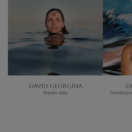
DÁVID GEORGINA
D
Kreatív dúla
Festőművés