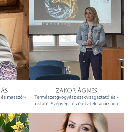
MÁS
ZAKOR ÁGNES
z és masszőr-
Természetgyógyász szakvizsgáztató és -
oktató, Szépség- és életviteli tanácsadó