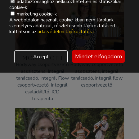
adatbiztonsághoz nélkülözhetetlen és statisztikai
cookie-k
marketing cookie-k
A weboldalon használt cookie-kban nem tárolunk
személyes adatokat, részletesebb tájékoztatásért
kattintson az
adatvédelmi tájékoztatóra
.
Mindet elfogadom
Accept
MÓNIKATÓTH
TÍMEA TÁBOROSI
Bodyway csoportvezető
Bodyway csoportvezető
asszisztens, Integrál
asszisztens, integrál
tanácsadó, Integrál Flow
tanácsadó, integrál flow
csoportvezető, Integrál
csoportvezető
családállító, ICD
terapeuta