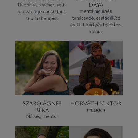
Buddhist teacher, self-
DAYA
mentálhigiénés
knowledge consultant,
tanácsadó, családállító
touch therapist
és OH-kártyás lélektér-
kalauz
SZABÓ ÁGNES
HORVÁTH VIKTOR
RÉKA
musician
Nőiség mentor