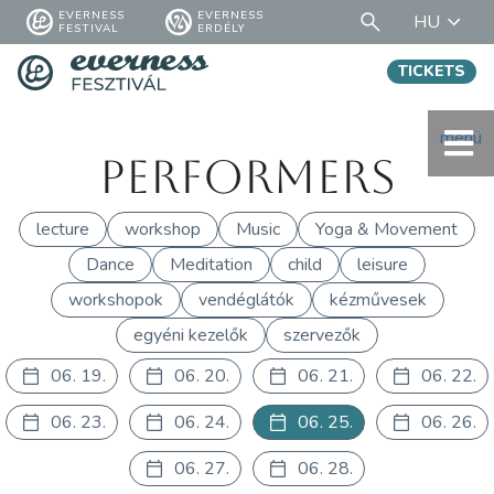
EVERNESS
EVERNESS
HU
FESTIVAL
ERDÉLY
TICKETS
menü
Performers
lecture
workshop
Music
Yoga & Movement
Dance
Meditation
child
leisure
workshopok
vendéglátók
kézművesek
egyéni kezelők
szervezők
06. 19.
06. 20.
06. 21.
06. 22.
06. 23.
06. 24.
06. 25.
06. 26.
06. 27.
06. 28.