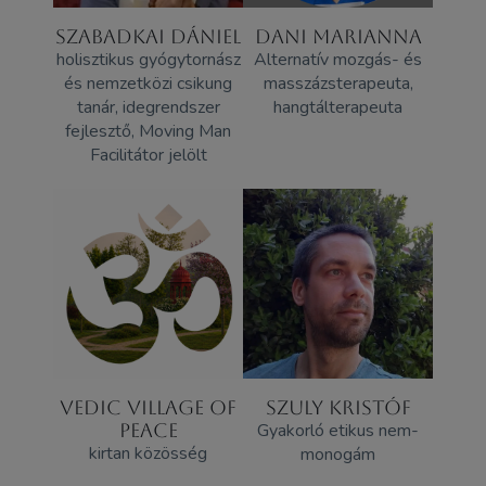
SZABADKAI DÁNIEL
DANI MARIANNA
holisztikus gyógytornász
Alternatív mozgás- és
és nemzetközi csikung
masszázsterapeuta,
tanár, idegrendszer
hangtálterapeuta
fejlesztő, Moving Man
Facilitátor jelölt
VEDIC VILLAGE OF
SZULY KRISTÓF
PEACE
Gyakorló etikus nem-
kirtan közösség
monogám