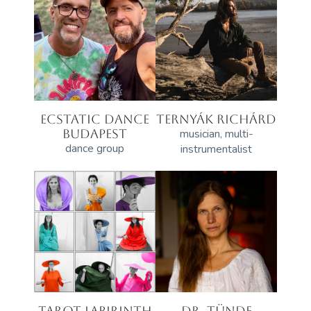
ECSTATIC DANCE
TERNYÁK RICHÁRD
BUDAPEST
musician, multi-
dance group
instrumentalist
TAROT LABIRINTH
DR. TÜNDE