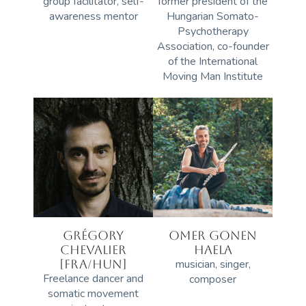
group facilitator, self-
former president of the
awareness mentor
Hungarian Somato-
Psychotherapy
Association, co-founder
of the International
Moving Man Institute
GRÉGORY
OMER GONEN
CHEVALIER
HAELA
[FRA/HUN]
musician, singer,
Freelance dancer and
composer
somatic movement