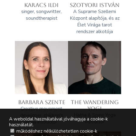
KARACS ILDI
SZOTYORI ISTVÁN
singer, songwritter,
A Suprame Szellemi
soundtherapist
Központ alapítója, és az
Élet Virága tarot
rendszer alkotója
BARBARA SZENTE
THE WANDERING
Creative movement
YOGI
Hatha & Spine Yoga
developer, children's
A weboldal használatával jóváhagyja a cookie-k
Instructor
yoga instructor
használatát.
működéshez nélkülözhetetlen cookie-k