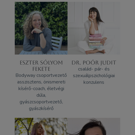
ESZTER SÓLYOM
DR. POÓR JUDIT
FEKETE
család- pár- és
Bodyway csoportvezető
szexuálpszichológiai
asszisztens, önismereti
konzulens
kísérő-coach, életvégi
dúla,
gyászcsoportvezető,
gyászkísérő