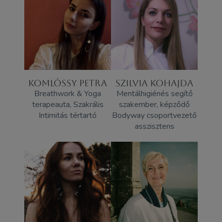
KOMLÓSSY PETRA
SZILVIA KOHAJDA
Breathwork & Yoga
Mentálhigiénés segítő
terapeauta, Szakrális
szakember, képződő
Intimitás tértartó
Bodyway csoportvezető
asszisztens