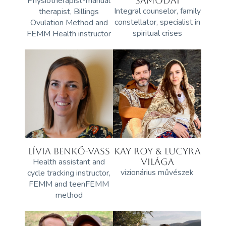
Physiotherapist-manual
SAMODAI
Integral counselor, family
therapist, Billings
constellator, specialist in
Ovulation Method and
spiritual crises
FEMM Health instructor
LÍVIA BENKŐ-VASS
KAY ROY & LUCYRA
Health assistant and
VILÁGA
vizionárius művészek
cycle tracking instructor,
FEMM and teenFEMM
method