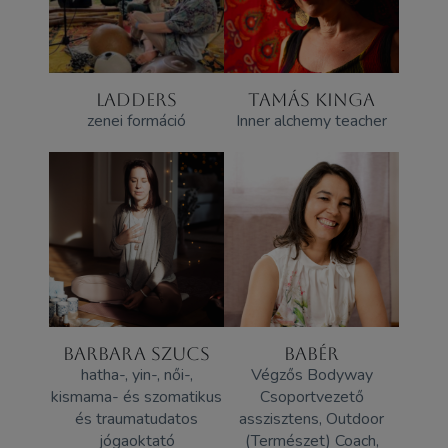
LADDERS
TAMÁS KINGA
zenei formáció
Inner alchemy teacher
BARBARA SZUCS
BABÉR
hatha-, yin-, női-,
Végzős Bodyway
kismama- és szomatikus
Csoportvezető
és traumatudatos
asszisztens, Outdoor
jógaoktató
(Természet) Coach,