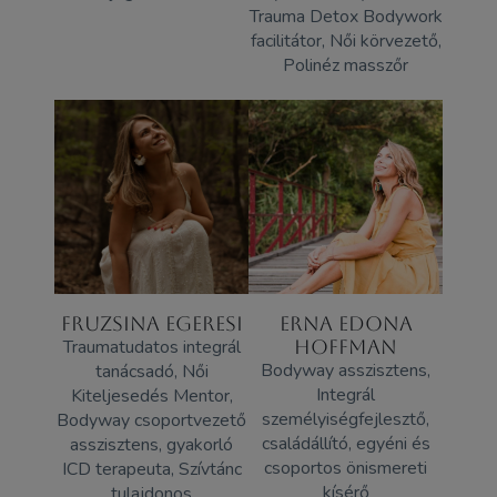
Trauma Detox Bodywork
facilitátor, Női körvezető,
Polinéz masszőr
FRUZSINA EGERESI
ERNA EDONA
Traumatudatos integrál
HOFFMAN
Bodyway asszisztens,
tanácsadó, Női
Integrál
Kiteljesedés Mentor,
személyiségfejlesztő,
Bodyway csoportvezető
családállító, egyéni és
asszisztens, gyakorló
csoportos önismereti
ICD terapeuta, Szívtánc
kísérő
tulajdonos