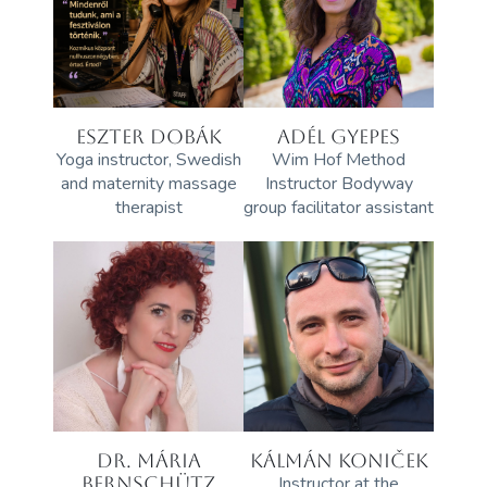
ESZTER DOBÁK
ADÉL GYEPES
Yoga instructor, Swedish
Wim Hof Method
and maternity massage
Instructor Bodyway
therapist
group facilitator assistant
DR. MÁRIA
KÁLMÁN KONIČEK
BERNSCHÜTZ
Instructor at the