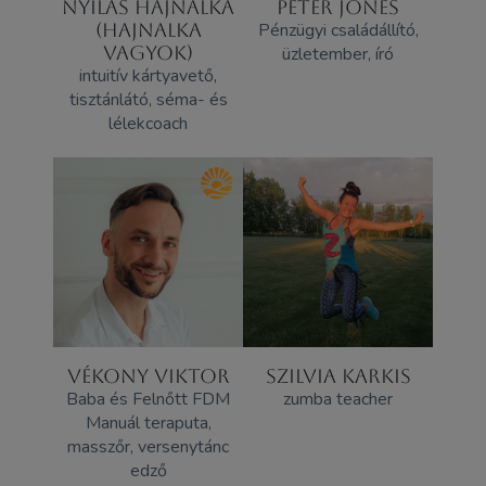
NYILAS HAJNALKA
PETER JONES
(HAJNALKA
Pénzügyi családállító,
VAGYOK)
üzletember, író
intuitív kártyavető,
tisztánlátó, séma- és
lélekcoach
VÉKONY VIKTOR
SZILVIA KARKIS
Baba és Felnőtt FDM
zumba teacher
Manuál teraputa,
masszőr, versenytánc
edző