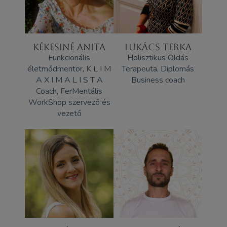
KÉKESINÉ ANITA
LUKÁCS TERKA
Funkcionális
Holisztikus Oldás
életmódmentor, K L I M
Terapeuta, Diplomás
A X I M A L I S T A
Business coach
Coach, FerMentális
WorkShop szervező és
vezető