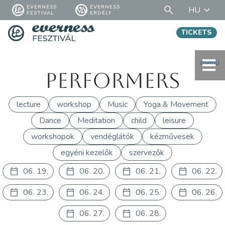
EVERNESS
EVERNESS
HU
FESTIVAL
ERDÉLY
TICKETS
menü
Performers
lecture
workshop
Music
Yoga & Movement
Dance
Meditation
child
leisure
workshopok
vendéglátók
kézművesek
egyéni kezelők
szervezők
06. 19.
06. 20.
06. 21.
06. 22.
06. 23.
06. 24.
06. 25.
06. 26.
06. 27.
06. 28.