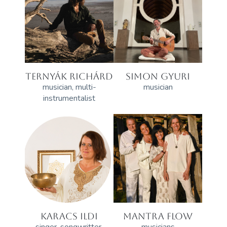
TERNYÁK RICHÁRD
SIMON GYURI
musician, multi-
musician
instrumentalist
KARACS ILDI
MANTRA FLOW
singer, songwritter,
musicians