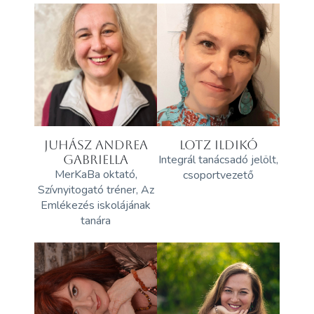
JUHÁSZ ANDREA
LOTZ ILDIKÓ
GABRIELLA
Integrál tanácsadó jelölt,
MerKaBa oktató,
csoportvezető
Szívnyitogató tréner, Az
Emlékezés iskolájának
tanára