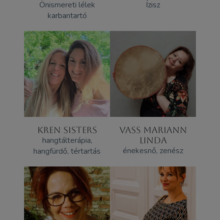
Önismereti lélek
Ízisz
karbantartó
KREN SISTERS
VASS MARIANN
hangtálterápia,
LINDA
énekesnő, zenész
hangfürdő, tértartás