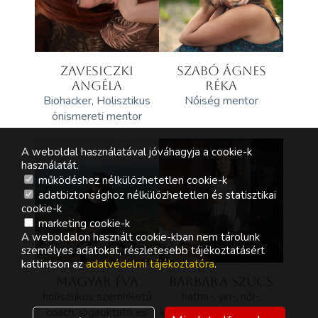
ZAVESICZKI
SZABÓ ÁGNES
ANGÉLA
RÉKA
Biohacker, Holisztikus
Nőiség mentor
önismereti mentor
A weboldal használatával jóváhagyja a cookie-k
használatát.
működéshez nélkülözhetetlen cookie-k
adatbiztonsághoz nélkülözhetetlen és statisztikai
cookie-k
marketing cookie-k
A weboldalon használt cookie-kban nem tárolunk
személyes adatokat, részletesebb tájékoztatásért
kattintson az
adatvédelmi tájékoztatóra
.
MAGYAR ÉVA
BARBARA SZUCS
holisztikus szemléletű
hatha-, yin-, női-,
coach, jógaoktató es
kismama- és szomatikus