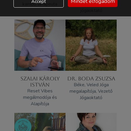
Mindet elfogadom
Accept
kambo terapeuta
és traumatudatos
jógaoktató
SZALAI KÁROLY
DR. BODA ZSUZSA
ISTVÁN
Béke, Veled Jóga
Reset Vibes
megalapítója, Vezető
megálmodója és
Jógaoktató
Alapítója