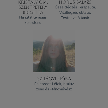
KRISTÁLY-OM,
HORUS BALÁZS
SZENTPÉTERY
Őssejtlégzés Terapeuta,
BRIGITTA
Vitállégzés oktató,
Hangtál terápiás
Testnevelő tanár
konzulens
SZILÁGYI FLÓRA
Felébredt Lélek, intuitív
zene és -táncművész