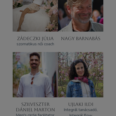
ZÁDECZKI JÚLIA
NAGY BARNABÁS
szomatikus női coach
SZILVESZTER
UJLAKI ILDI
DÁNIEL MARTON
Integrál tanácsadó,
Men's circle facilitator,
Integrál flow