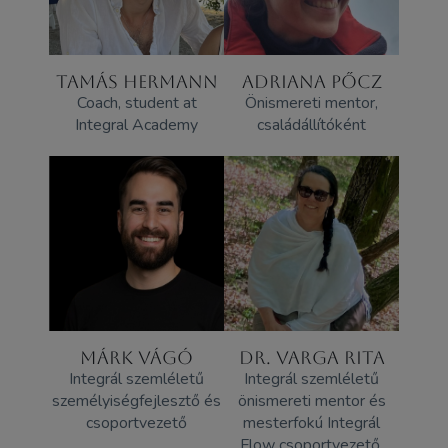
TAMÁS HERMANN
ADRIANA PŐCZ
Coach, student at
Önismereti mentor,
Integral Academy
családállítóként
MÁRK VÁGÓ
DR. VARGA RITA
Integrál szemléletű
Integrál szemléletű
személyiségfejlesztő és
önismereti mentor és
csoportvezető
mesterfokú Integrál
Flow csoportvezető,