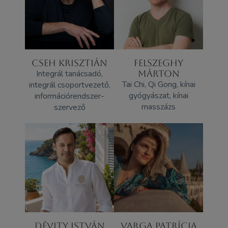
CSEH KRISZTIÁN
FELSZEGHY
Integrál tanácsadó,
MÁRTON
Tai Chi, Qi Gong, kínai
integrál csoportvezető,
gyógyászat, kínai
információrendszer-
masszázs
szervező
DÉVITY ISTVÁN
VARGA PATRÍCIA