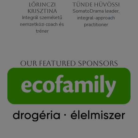
LŐRINCZI
TÜNDE HÜVÖSSI
KRISZTINA
SomatoDrama leader,
Integrál személetű
integral-approach
nemzetközi coach és
practitioner
tréner
Our featured sponsors