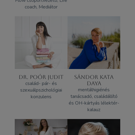
Flow csoportvezető, Life
coach, Mediátor
DR. POÓR JUDIT
SÁNDOR KATA
család- pár- és
DAYA
mentálhigiénés
szexuálpszichológiai
tanácsadó, családállító
konzulens
és OH-kártyás lélektér-
kalauz