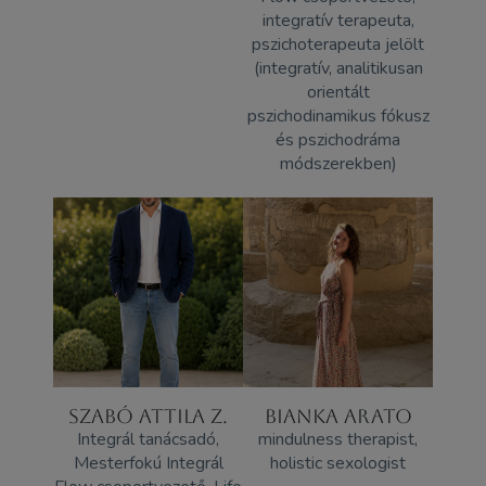
integratív terapeuta,
pszichoterapeuta jelölt
(integratív, analitikusan
orientált
pszichodinamikus fókusz
és pszichodráma
módszerekben)
SZABÓ ATTILA Z.
BIANKA ARATO
Integrál tanácsadó,
mindulness therapist,
Mesterfokú Integrál
holistic sexologist