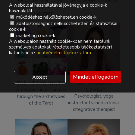
A weboldal használatával jóváhagyja a cookie-k
Psychology, Addiction
használatát.
Consultant
működéshez nélkülözhetetlen cookie-k
adatbiztonsághoz nélkülözhetetlen és statisztikai
cookie-k
marketing cookie-k
A weboldalon használt cookie-kban nem tárolunk
személyes adatokat, részletesebb tájékoztatásért
kattintson az
adatvédelmi tájékoztatóra
.
Mindet elfogadom
Accept
TAROT LABIRINTH
DR. BARBARA
A personal inner journey
CSALA
Psychologist, yoga
through the archetypes
instructor trained in India,
of the Tarot
integrative therapist