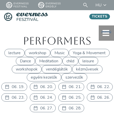
EVERNESS
EVERNESS
HU
FESTIVAL
ERDÉLY
TICKETS
menü
Performers
lecture
workshop
Music
Yoga & Movement
Dance
Meditation
child
leisure
workshopok
vendéglátók
kézművesek
egyéni kezelők
szervezők
06. 19.
06. 20.
06. 21.
06. 22.
06. 23.
06. 24.
06. 25.
06. 26.
06. 27.
06. 28.