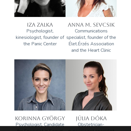
IZA ZALKA
ANNA M. SEVCSIK
Psychologist,
Communications
kinesiologist, founder of
specialist, founder of the
the Panic Center
Élet.Érzés Association
and the Heart Clinic
KORINNA GYÖRGY
JÚLIA DÓKA
Psychologist, Candidate
Obstetrician-
for Specialist in Sexual
gynecologist specialist